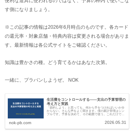
便利な道具に使われるのではなく、予算の枠内で使いこな
す側になりましょう。
※この記事の情報は2026年6月時点のものです。各カード
の還元率・対象店舗・特典内容は変更される場合がありま
す。最新情報は各公式サイトをご確認ください。
知識は豊かさの種。どう育てるかはあなた次第。
一緒に、プラバンしようぜ。 NOK
生活費をコントロールする——支出の予算管理の
考え方と実践
「節約しよう」と思っても、何から手をつければいいか分
からない。そんな声をよく聞きます。僕の家計管理はシン
プルです。予算を決めて、その範囲で使う。これだけで
す。細かく記録し続けることより、「使いすぎないように
それぞれの残高を見える化する」こと…
2026.05.31
nok-pb.com