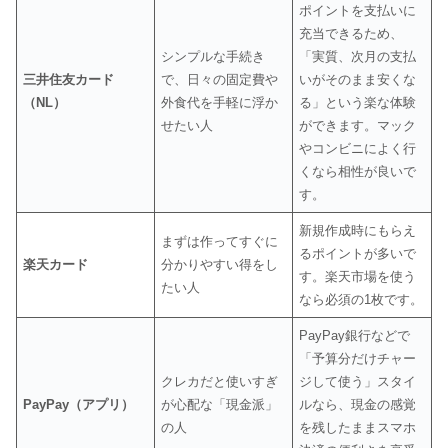
ポイントを支払いに
充当できるため、
シンプルな手続き
「実質、次月の支払
三井住友カード
で、日々の固定費や
いがそのまま安くな
（NL）
外食代を手軽に浮か
る」という楽な体験
せたい人
ができます。マック
やコンビニによく行
くなら相性が良いで
す。
新規作成時にもらえ
まずは作ってすぐに
るポイントが多いで
楽天カード
分かりやすい得をし
す。楽天市場を使う
たい人
なら必須の1枚です。
PayPay銀行などで
「予算分だけチャー
クレカだと使いすぎ
ジして使う」スタイ
PayPay（アプリ）
が心配な「現金派」
ルなら、現金の感覚
の人
を残したままスマホ